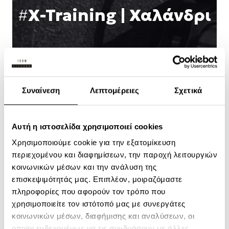
#
X-Training | Χαλάνδρι
Συναίνεση
Λεπτομέρειες
Σχετικά
Αυτή η ιστοσελίδα χρησιμοποιεί cookies
Χρησιμοποιούμε cookie για την εξατομίκευση
περιεχομένου και διαφημίσεων, την παροχή λειτουργιών
κοινωνικών μέσων και την ανάλυση της
επισκεψιμότητάς μας. Επιπλέον, μοιραζόμαστε
πληροφορίες που αφορούν τον τρόπο που
χρησιμοποιείτε τον ιστότοπό μας με συνεργάτες
κοινωνικών μέσων, διαφήμισης και αναλύσεων, οι
οποίοι ενδεχομένως να τις συνδυάσουν με άλλες
πληροφορίες που τους έχετε παραχωρήσει ή τις οποίες
ENERGIZED
έχουν συλλέξει σε σχέση με την από μέρους σας χρήση
Επιλογή
των υπηρεσιών τους.
Αναγκαία
συγκατάθεσης