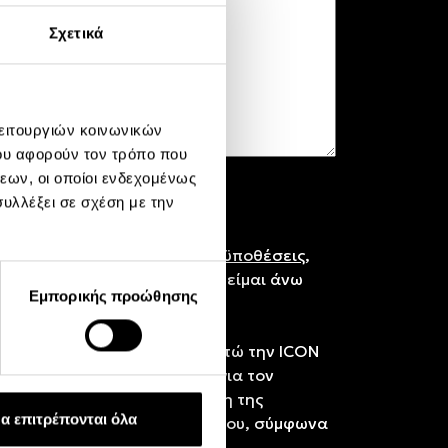
Σχετικά
λειτουργιών κοινωνικών
ου αφορούν τον τρόπο που
εων, οι οποίοι ενδεχομένως
υλλέξει σε σχέση με την
ι τους
Γενικούς Όρους & Προϋποθέσεις
,
α των στοιχείων μου και ότι είμαι άνω
Εμπορικής προώθησης
ική Απορρήτου
και εξουσιοδοτώ την ICON
ι στα ως άνω στοιχεία μου για τον
ού με σκοπό την ολοκλήρωση της
α επιτρέπονται όλα
σης της δοκιμαστικής περιόδου, σύμφωνα