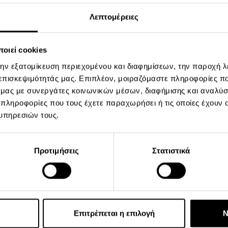
Λεπτομέρειες
οιεί cookies
την εξατομίκευση περιεχομένου και διαφημίσεων, την παροχή 
 επισκεψιμότητάς μας. Επιπλέον, μοιραζόμαστε πληροφορίες π
ό μας με συνεργάτες κοινωνικών μέσων, διαφήμισης και αναλύσ
 πληροφορίες που τους έχετε παραχωρήσει ή τις οποίες έχουν σ
υπηρεσιών τους.
Διάβασα και αποδέχομα
επιβεβαιώνω την ακρίβει
Προτιμήσεις
Στατιστικά
των 18 ετών.
Έλαβα γνώση της
Πολιτ
FITNESS να επικοινωνήσε
προγραμματισμό ραντεβ
Επιτρέπεται η επιλογή
Ν
διαδικασίας ενεργοποίη
με τις επιλογές μου.