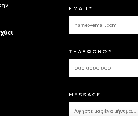
την
EMAIL*
χύει
ΤΗΛΕΦΩΝΟ*
MESSAGE