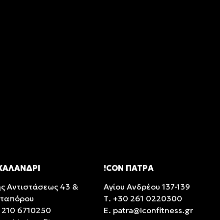
 ΧΑΛΑΝΔΡΙ
!CON ΠΑΤΡΑ
ής Αντιστάσεως 43 &
Αγίου Ανδρέου 137-139
ταπόρου
Τ.
+30 261 0220300
 210 6710250
E.
patra@iconfitness.gr