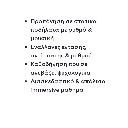
Προπόνηση σε στατικά
ποδήλατα με ρυθμό &
μουσική
Εναλλαγές έντασης,
αντίστασης & ρυθμού
Καθοδήγηση που σε
ανεβάζει ψυχολογικά
Διασκεδαστικό & απόλυτα
Λεπτομέρειες
immersive μάθημα
οιεί cookies
την εξατομίκευση περιεχομένου και διαφημίσεων, την παροχή 
 επισκεψιμότητάς μας. Επιπλέον, μοιραζόμαστε πληροφορίες π
ό μας με συνεργάτες κοινωνικών μέσων, διαφήμισης και αναλύσ