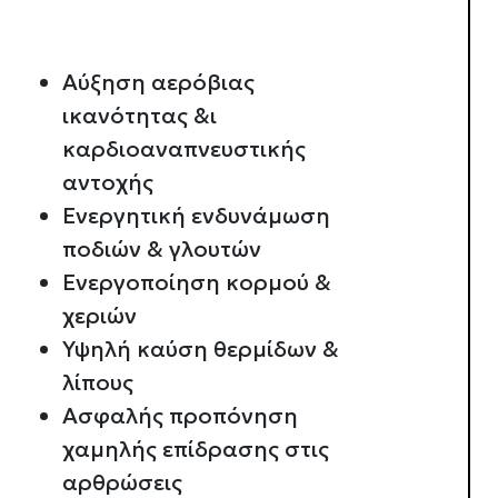
Αύξηση αερόβιας
ικανότητας &ι
καρδιοαναπνευστικής
αντοχής
Ενεργητική ενδυνάμωση
ποδιών & γλουτών
Ενεργοποίηση κορμού &
χεριών
Συναίνεση
Υψηλή καύση θερμίδων &
λίπους
Αυτή η ιστοσελίδα χρησιμοπ
Ασφαλής προπόνηση
Χρησιμοποιούμε cookie για 
χαμηλής επίδρασης στις
μέσων και την ανάλυση της
χρησιμοποιείτε τον ιστότοπ
αρθρώσεις