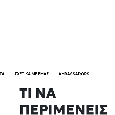
Cycling είναι ένα πολύ έντονο αερόβιο πρόγραμμα με φαν
 όλο τον κόσμο! Με τη χρήση στατικών ποδηλάτων μέσα 
φωτισμό και δυναμική μουσική, προσαρμόζεται εύκολα σε 
ι γυμνάζει τα πόδια και το upper body.
ΤΙ ΝΑ
ΠΕΡΙΜΕΝΕΙΣ