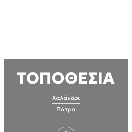
 πληροφορίες που τους έχετε παραχωρήσει ή τις οποίες έχουν σ
υπηρεσιών τους.
Προτιμήσεις
Στατιστικά
Επιτρέπεται η επιλογή
Ν
ΤΟΠΟΘΕΣΙΑ
Χαλάνδρι
Πάτρα