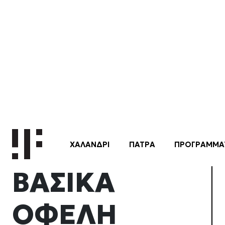
Το Indoor 
FULL-BODY STRENGTH
οπαδούς σε
με ειδικό 
ανάγκες κα
ΒΑΣΙΚΑ
ΟΦΕΛΗ