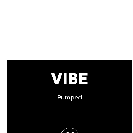
να τις συνδυάσουν με άλλες
από μέρους σας χρήση των 
Επιλογή
Αναγκαία
συγκατάθεσης
Άρνηση
VIBE
Pumped